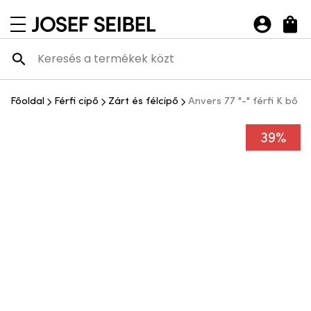
Josef Seibel Webshop
navigációs menü megnyitása
Főoldal
Férfi cipő
Zárt és félcipő
Anvers 77 "-" férfi K bő s
39%