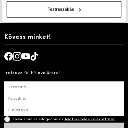
teljesen fedett, így jól szellőzik.
Testreszabás
Cikkszám:
100005365
Kövess minket!
Facebook
Instagram
Youtube
TikTok
Iratkozz fel hírlevelünkre!
Vezetéknév
Keresztnév
E-mail cím
Elolvastam és elfogadom az
Adatakezelési tájékoztatót
.