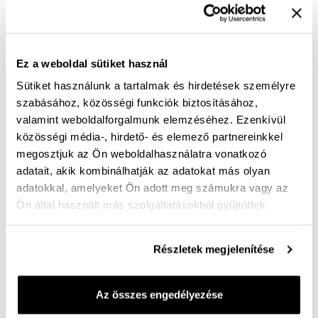
Szín:
drapp
Az akciót megelőző 30 nap legalacsonyabb
22 990 Ft
ára:
(
0%
)
Ez a weboldal sütiket használ
A termék jelenleg nem elérhető!
Sütiket használunk a tartalmak és hirdetések személyre
szabásához, közösségi funkciók biztosításához,
Mérettáblázat
Nincs a méretedben?
valamint weboldalforgalmunk elemzéséhez. Ezenkívül
Szállítási idő:
közösségi média-, hirdető- és elemező partnereinkkel
megosztjuk az Ön weboldalhasználatra vonatkozó
adatait, akik kombinálhatják az adatokat más olyan
adatokkal, amelyeket Ön adott meg számukra vagy az
Ön által használt más szolgáltatásokból gyűjtöttek.
Ingyenes kiszállítás 25 000 Ft felett
Részletek megjelenítése
K bő felsőrésszel készült bőr szandálcipő. Kivehető
kényelmi talpbetét, rugalmas talp. Ha meleg időben is
szeretsz zárt cipőben járni, akkor neked ajánljuk az
Az összes engedélyezése
Anvers 77 cipőt. Elől-hátul zárt, de felső része nem