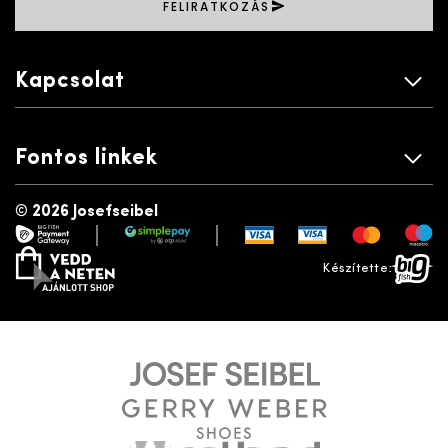
FELIRATKOZÁS
Kapcsolat
Fontos linkek
©
2026 Josefseibel
|
|
payment gateway
simplepay
vedd a neten
bigfish
Készítette: