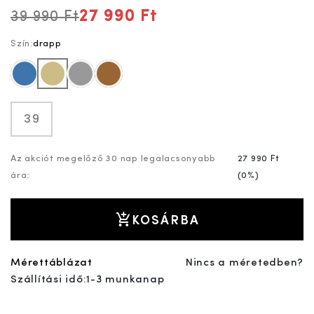
27 990 Ft
39 990 Ft
Szín:
drapp
kék
drapp
szürke
barna
39
Az akciót megelőző 30 nap legalacsonyabb
27 990 Ft
ára:
(
0%
)
KOSÁRBA
Mérettáblázat
Nincs a méretedben?
Szállítási idő:
1-3 munkanap