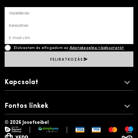
Vezetéknév
Keresztnév
E-mail cím
Elolvastam és elfogadom az
Adatakezelési tájékoztatót
.
FELIRATKOZÁS
Kapcsolat
Fontos linkek
©
2026 Josefseibel
|
|
payment gateway
simplepay
vedd a neten