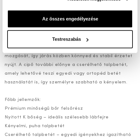
hanem szabad mozgásteret biztosít a lábnak. A
kényelmi talpbetét puhán alátámasztja a talpat,
Az összes engedélyezése
csökkenti a terhelést és hozzájárul a fáradtságérzet
mérsékléséhez.
Testreszabás
A rugalmas talp követi a lépések természetes
mozgását, így járás közben könnyed és stabil érzetet
nyújt. A cipő további előnye a cserélhető talpbetét,
amely lehetővé teszi egyedi vagy ortopéd betét
használatát is, így személyre szabható a kényelem.
Főbb jellemzők:
Prémium minőségű bőr felsőrész
Nyitott K bőség – ideális szélesebb lábfejre
Kényelmi, puha talpbetét
Cserélhető talpbetét – egyedi igényekhez igazítható