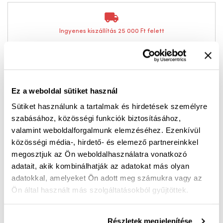
Ingyenes kiszállítás 25 000 Ft felett
Férfi bőr cipő – maximális kényelem és praktikum
minden lépésnél
Ez a weboldal sütiket használ
Ez a férfi bőr cipő ideális választás mindazok
Sütiket használunk a tartalmak és hirdetések személyre
számára, akik a kényelmet és a minőséget keresik a
szabásához, közösségi funkciók biztosításához,
valamint weboldalforgalmunk elemzéséhez. Ezenkívül
mindennapokban. A természetes bőr felsőrész
közösségi média-, hirdető- és elemező partnereinkkel
elegáns megjelenést biztosít, miközben tartós és jól
megosztjuk az Ön weboldalhasználatra vonatkozó
szellőzik, így egész napos viselet esetén is komfortos
adatait, akik kombinálhatják az adatokat más olyan
marad.
adatokkal, amelyeket Ön adott meg számukra vagy az
Ön által használt más szolgáltatásokból gyűjtöttek.
A cipő nyitott K bőséggel készült, ami különösen
előnyös szélesebb lábfej esetén, hiszen nem szorít,
Részletek megjelenítése