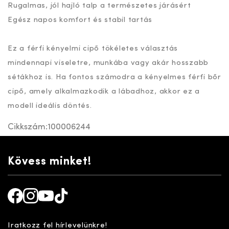
Rugalmas, jól hajló talp a természetes járásért
Egész napos komfort és stabil tartás
Ez a férfi kényelmi cipő tökéletes választás
mindennapi viseletre, munkába vagy akár hosszabb
sétákhoz is. Ha fontos számodra a kényelmes férfi bőr
cipő, amely alkalmazkodik a lábadhoz, akkor ez a
modell ideális döntés.
Cikkszám:
100006244
Kövess minket!
Facebook
Instagram
Youtube
TikTok
Iratkozz fel hírlevelünkre!