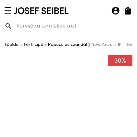
Josef Seibel Webshop
navigációs menü megnyitása
Főoldal
Férfi cipő
Papucs és szandál
New Anvers 81 - férfi
30%