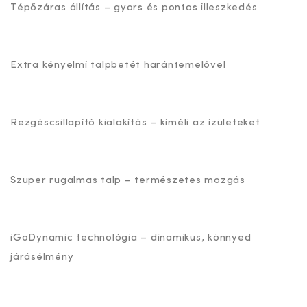
Tépőzáras állítás – gyors és pontos illeszkedés
Extra kényelmi talpbetét harántemelővel
Rezgéscsillapító kialakítás – kíméli az ízületeket
Szuper rugalmas talp – természetes mozgás
iGoDynamic technológia – dinamikus, könnyed
járásélmény