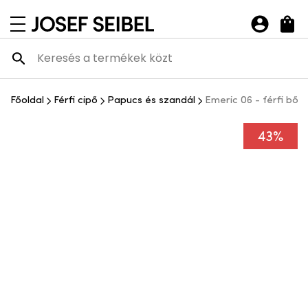
Josef Seibel Webshop
navigációs menü megnyitása
Főoldal
Férfi cipő
Papucs és szandál
Emeric 06 - férfi bőr
43%