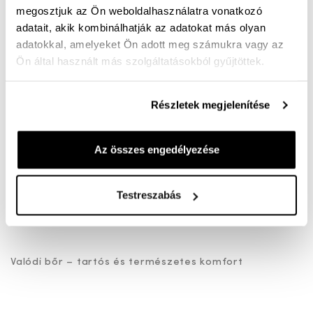
közben. A szuper rugalmas talp követi a lépések
megosztjuk az Ön weboldalhasználatra vonatkozó
adatait, akik kombinálhatják az adatokat más olyan
ritmusát, így könnyed, gördülékeny mozgást biztosít.
adatokkal, amelyeket Ön adott meg számukra vagy az
Ön által használt más szolgáltatásokból gyűjtöttek.
Az innovatív iGoDynamic technológia aktívan segíti a
járást – valóban olyan érzést ad, mintha „szinte
Részletek megjelenítése
helyetted menne”, csak bele kell bújnod, és már
indulhatsz is.
Főbb jellemzők:
Az összes engedélyezése
Testreszabás
Bő felsőrész – kényelmes viselet szélesebb lábfejre is
Valódi bőr – tartós és természetes komfort