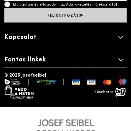
Elolvastam és elfogadom az
Adatakezelési tájékoztatót
.
FELIRATKOZÁS
Kapcsolat
Fontos linkek
©
2026 Josefseibel
|
|
payment gateway
simplepay
vedd a neten
bigfish
Készítette: