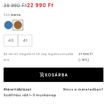
22 990 Ft
39 990 Ft
Szín:
barna
kék
barna
40
41
Az akciót megelőző 30 nap legalacsonyabb
27 990 Ft
ára:
(
-18%
)
KOSÁRBA
Mérettáblázat
Nincs a méretedben?
Szállítási idő:
1-3 munkanap