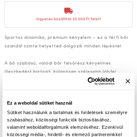
Ingyenes kiszállítás 25 000 Ft felett
Sportos dinamika, prémium kényelem – ez a férfi bőr
szandál szinte helyetted dolgozik minden lépésnél.
A bő szabású, valódi bőr felsőrész kényelmes
illeszkedést biztosít, különösen szélesebb lábfej
esetén. A tépőzáras állításnak köszönhetően
könnyedén személyre szabható, így stabilan tart és
nem szorít – egész napos viseletre tervezve.
Ez a weboldal sütiket használ
Sütiket használunk a tartalmak és hirdetések személyre
Az extra kényelmi talpbetét harántemelővel
szabásához, közösségi funkciók biztosításához,
támogatja a láb természetes tartását, míg a
valamint weboldalforgalmunk elemzéséhez. Ezenkívül
beépített rezgéscsillapítás kíméli az ízületeket járás
közösségi média-, hirdető- és elemező partnereinkkel