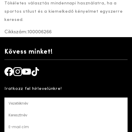
Tökéletes választás mindennapi használatra, ha a
sportos stílust és a kiemelkedő kényelmet egyszerre
keresed.
Cikkszám:
100006266
Kövess minket!
Facebook
Instagram
Youtube
TikTok
Iratkozz fel hírlevelünkre!
Vezetéknév
Keresztnév
E-mail cím