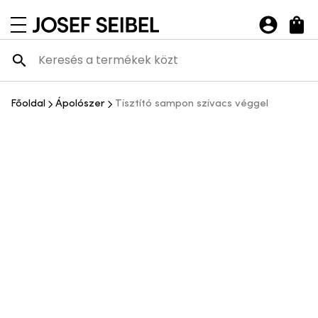
Josef Seibel Webshop
navigációs menü megnyitása
Főoldal
Ápolószer
Tisztító sampon szivacs véggel