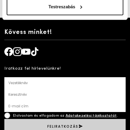
érdekében.
Testreszabás
Cikkszám:
100004760
Kövess minket!
Facebook
Instagram
Youtube
TikTok
Iratkozz fel hírlevelünkre!
Vezetéknév
Keresztnév
E-mail cím
Elolvastam és elfogadom az
Adatakezelési tájékoztatót
.
FELIRATKOZÁS