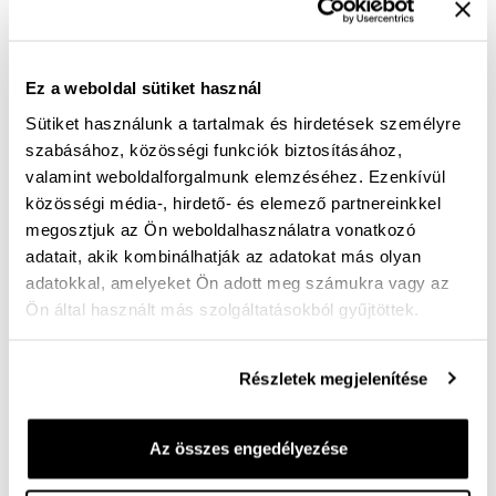
A termék jelenleg nem elérhető!
Mérettáblázat
Nincs a méretedben?
Ez a weboldal sütiket használ
Szállítási idő:
Sütiket használunk a tartalmak és hirdetések személyre
szabásához, közösségi funkciók biztosításához,
valamint weboldalforgalmunk elemzéséhez. Ezenkívül
közösségi média-, hirdető- és elemező partnereinkkel
Ingyenes kiszállítás 25 000 Ft felett
megosztjuk az Ön weboldalhasználatra vonatkozó
adatait, akik kombinálhatják az adatokat más olyan
adatokkal, amelyeket Ön adott meg számukra vagy az
Intenzív folyékony tisztító sampon használatra kész
Ön által használt más szolgáltatásokból gyűjtöttek.
csomagolásban. Nincs szükség kevergetésre,
hígításra, azonnal bevethető termék. Speciális, erős
összetevőinek köszönhetően extra hatékony és
Részletek megjelenítése
bármilyen anyagot alaposan és kíméletes tisztít. A
szivacsos adagoló fej felszívja a szennyeződést és
Az összes engedélyezése
kiváló habot képez a még intenzívebb tisztító hatás