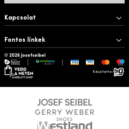
Kapcsolat
Fontos linkek
©
2026 Josefseibel
|
|
payment gateway
simplepay
vedd a neten
bigfish
Készítette: