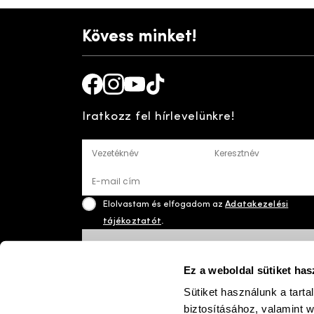
Kövess minket!
Facebook
Instagram
Youtube
TikTok
Iratkozz fel hírlevelünkre!
Vezetéknév
Keresztnév
E-mail cím
Elolvastam és elfogadom az
Adatakezelési
tájékoztatót
.
FELIRATKOZÁS
Ez a weboldal sütiket has
Sütiket használunk a tart
biztosításához, valamint 