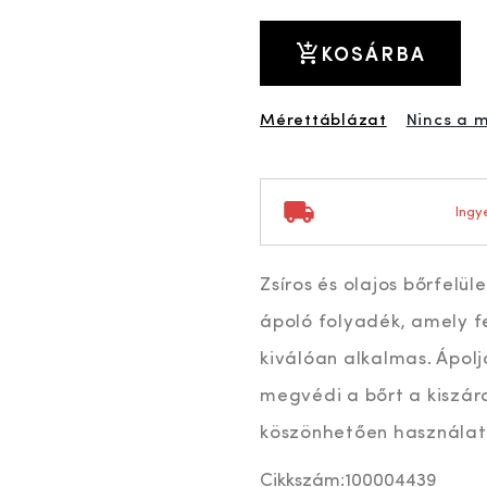
KOSÁRBA
Mérettáblázat
Nincs a 
Ingye
Zsíros és olajos bőrfelül
ápoló folyadék, amely fe
kiválóan alkalmas. Ápolja
megvédi a bőrt a kiszár
köszönhetően használat
Cikkszám:
100004439