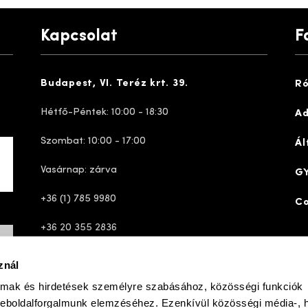
Kapcsolat
F
Budapest, VI. Teréz krt. 39.
Ró
Hétfő-Péntek: 10:00 - 18:30
Ad
Szombat: 10:00 - 17:00
Ál
Vasárnap: zárva
GY
+36 (1) 785 9980
Co
+36 20 355 2836
ugyfelszolgalat@josefseibelshop.hu
znál
almak és hirdetések személyre szabásához, közösségi funkciók
weboldalforgalmunk elemzéséhez. Ezenkívül közösségi média-, h
ve