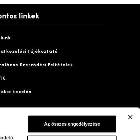
ontos linkek
lunk
atkezelési tájékoztató
talános Szerződési Feltételek
IK
okie kezelés
Az összes engedélyezése
irdető-
dd a neten