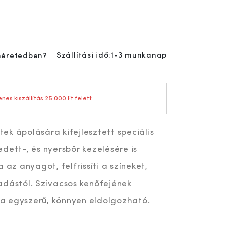
Szállítási idő:
1-3 munkanap
méretedben?
nes kiszállítás 25 000 Ft felett
etek ápolására kifejlesztett speciális
dett-, és nyersbőr kezelésére is
 az anyagot, felfrissíti a színeket,
adástól. Szivacsos kenőfejének
a egyszerű, könnyen eldolgozható.