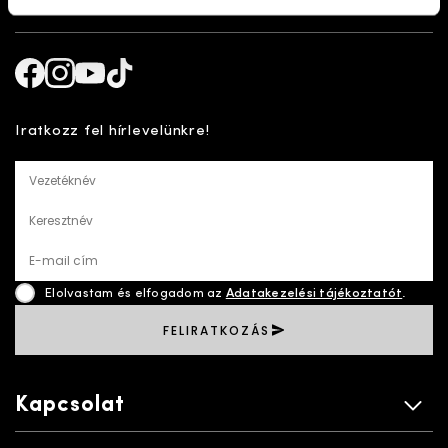
Kövess minket!
Facebook
Instagram
Youtube
TikTok
Iratkozz fel hírlevelünkre!
Vezetéknév
Keresztnév
E-mail cím
Elolvastam és elfogadom az
Adatakezelési tájékoztatót
.
FELIRATKOZÁS
Kapcsolat