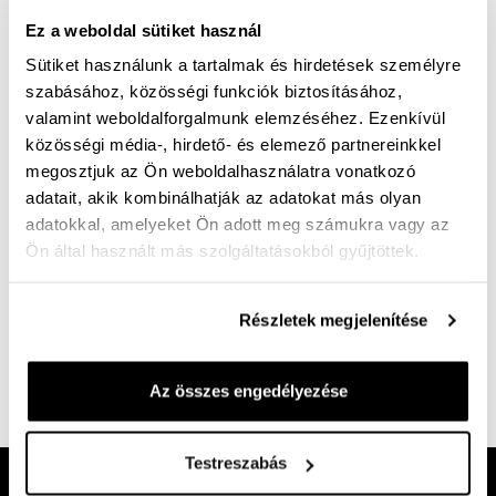
Ez a weboldal sütiket használ
KOSÁRBA
Sütiket használunk a tartalmak és hirdetések személyre
szabásához, közösségi funkciók biztosításához,
Mérettáblázat
Nincs a méretedben?
valamint weboldalforgalmunk elemzéséhez. Ezenkívül
Szállítási idő:
1-3 munkanap
közösségi média-, hirdető- és elemező partnereinkkel
megosztjuk az Ön weboldalhasználatra vonatkozó
adatait, akik kombinálhatják az adatokat más olyan
adatokkal, amelyeket Ön adott meg számukra vagy az
Ön által használt más szolgáltatásokból gyűjtöttek.
Ingyenes kiszállítás 25 000 Ft felett
Részletek megjelenítése
Impregnáló spray, ápoló hatással rusztikus bőrökhöz.
Megőrzi a zsíros bőr, a vastag, fényezett bőr és az
olajos nubuk bőr speciális rusztikus optikáját.
Az összes engedélyezése
Cikkszám:
100004437
Testreszabás