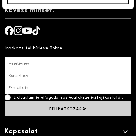
Kövess minket!
Facebook
Instagram
Youtube
TikTok
Iratkozz fel hírlevelünkre!
Vezetéknév
Keresztnév
E-mail cím
Elolvastam és elfogadom az
Adatakezelési tájékoztatót
.
FELIRATKOZÁS
Kapcsolat