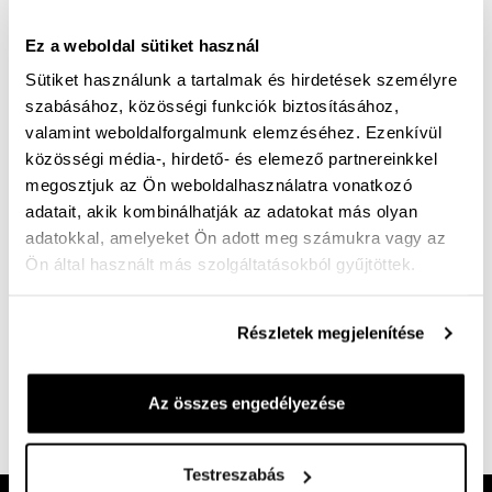
KOSÁRBA
Ez a weboldal sütiket használ
Sütiket használunk a tartalmak és hirdetések személyre
Mérettáblázat
Nincs a méretedben?
szabásához, közösségi funkciók biztosításához,
Szállítási idő:
1-3 munkanap
valamint weboldalforgalmunk elemzéséhez. Ezenkívül
közösségi média-, hirdető- és elemező partnereinkkel
megosztjuk az Ön weboldalhasználatra vonatkozó
adatait, akik kombinálhatják az adatokat más olyan
adatokkal, amelyeket Ön adott meg számukra vagy az
Ingyenes kiszállítás 25 000 Ft felett
Ön által használt más szolgáltatásokból gyűjtöttek.
Középbarna szinű, az impregnálást segítő ápolókrém,
Részletek megjelenítése
fedett bőrfelületekre és High-Tex anyagokra. Ápolja,
ellenállóbbá teszi a bőrfelületeket, egyúttal felfrissíti
Az összes engedélyezése
a szineket.
Cikkszám:
100004677
Testreszabás