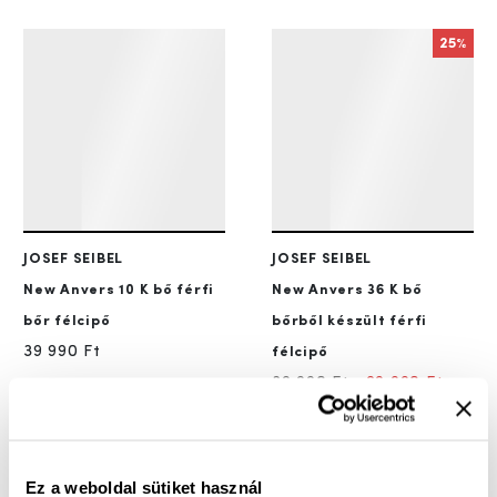
25%
JOSEF SEIBEL
JOSEF SEIBEL
New Anvers 10
K bő férfi
New Anvers 36
K bő
bőr félcipő
bőrből készült férfi
39 990 Ft
félcipő
39 990 Ft
29 990 Ft
Ez a weboldal sütiket használ