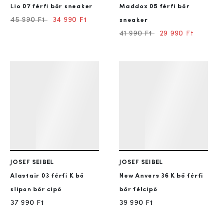
Lio 07
férfi bőr sneaker
Maddox 05
férfi bőr
45 990 Ft
34 990 Ft
sneaker
41 990 Ft
29 990 Ft
JOSEF SEIBEL
JOSEF SEIBEL
Alastair 03
férfi K bő
New Anvers 36
K bő férfi
slipon bőr cipő
bőr félcipő
37 990 Ft
39 990 Ft