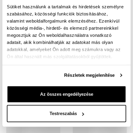
Sütiket használunk a tartalmak és hirdetések személyre
szabásához, közösségi funkciók biztosításához,
valamint weboldalforgalmunk elemzéséhez. Ezenkívül
közösségi média-, hirdető- és elemező partnereinkkel
megosztjuk az Ön weboldalhasználatra vonatkozó
adatait, akik kombinálhatják az adatokat más olyan
JOSEF SEIBEL
JOSEF SEIBEL
adatokkal, amelyeket Ön adott meg számukra vagy az
Ön által használt más szolgáltatásokból gyűjtöttek.
Stuart 09
férfi elegáns
Stuart 09
férfi elegáns
bőr félcipő
bőr félcipő
46 990 Ft
46 990 Ft
Részletek megjelenítése
Az összes engedélyezése
Testreszabás