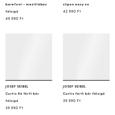
barefoot - mezítlábas
slipon easy on
42 990 Ft
félcipő
49 990 Ft
JOSEF SEIBEL
JOSEF SEIBEL
Curtis 04
férfi bőr
Curtis
férfi bőr félcipő
39 990 Ft
félcipő
39 990 Ft