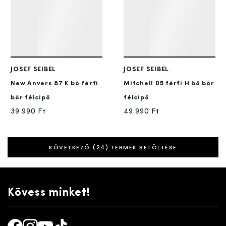
JOSEF SEIBEL
JOSEF SEIBEL
New Anvers 87
K bő férfi
Mitchell 05
férfi H bő bőr
bőr félcipő
félcipő
39 990 Ft
49 990 Ft
KÖVETKEZŐ (24) TERMÉK BETÖLTÉSE
Kövess minket!