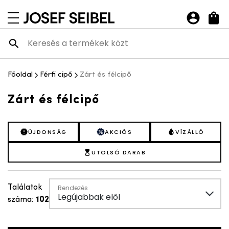
Josef Seibel Webshop
navigációs menü megnyitása
Főoldal
Férfi cipő
Zárt és félcipő
ória nyitása-csukása
Zárt és félcipő
ÚJDONSÁG
AKCIÓS
VÍZÁLLÓ
UTOLSÓ DARAB
ória nyitása-csukása
Találatok
Rendezés
Legújabbak elől
száma:
102