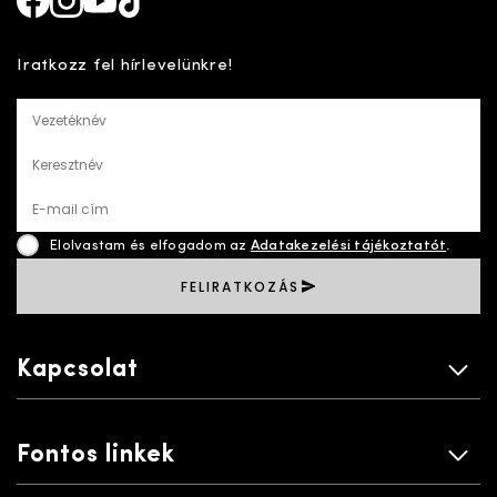
Facebook
Instagram
Youtube
TikTok
Iratkozz fel hírlevelünkre!
Vezetéknév
Keresztnév
E-mail cím
Elolvastam és elfogadom az
Adatakezelési tájékoztatót
.
FELIRATKOZÁS
Kapcsolat
Fontos linkek